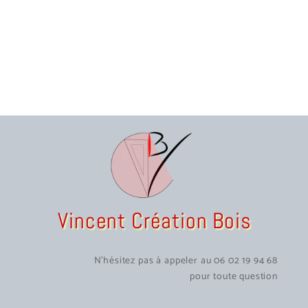
Vincent Création Bois
N'hésitez pas à appeler au 06 02 19 94 68
pour toute question